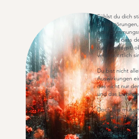
Fühlst du dich s
Schlafstörungen
oder Stimmungss
bemerkt, dass de
du dich fragst, 
verantwortlich si
Du bist nicht all
Auswirkungen ei
das nicht nur de
und das Liebesle
Doch das muss ni
natürliche Wege
Gleichgewicht zu
in deinem Körpe