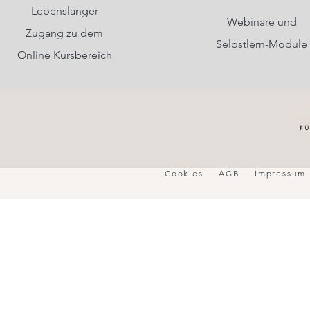
Lebenslanger
Webinare und
Zugang zu dem
Selbstlern-Module
Online Kursbereich
Cookies
AGB
Impressum