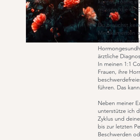
kannst – ohne s
müssen, die dir
Du brauchst kei
Medikamenten o
selbst aktiv wer
Hormongesundhe
ärztliche Diagno
In meinen 1:1 C
Frauen, ihre Hor
beschwerdefreies,
führen. Das kann
Neben meiner Ex
unterstütze ich 
Zyklus und dein
bis zur letzten 
Beschwerden ode