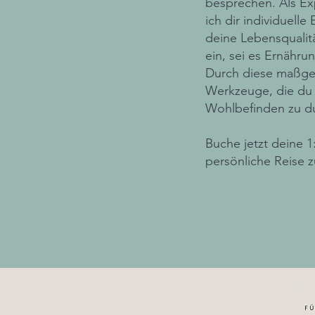
besprechen. Als Ex
ich dir individuel
deine Lebensqualit
ein, sei es Ernähru
Durch diese maßges
Werkzeuge, die du 
Wohlbefinden zu d
Buche jetzt deine 1
persönliche Reise 